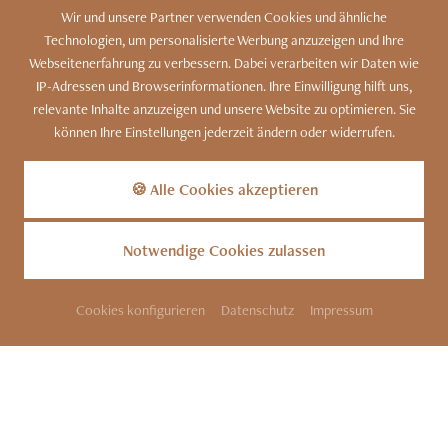
AKZEPTIEREN
Wir und unsere Partner verwenden Cookies und ähnliche
EINSTELLUNGEN
Technologien, um personalisierte Werbung anzuzeigen und Ihre
Webseitenerfahrung zu verbessern. Dabei verarbeiten wir Daten wie
IP-Adressen und Browserinformationen. Ihre Einwilligung hilft uns,
relevante Inhalte anzuzeigen und unsere Website zu optimieren. Sie
können Ihre Einstellungen jederzeit ändern oder widerrufen.
Kennen Sie unser Bergdorf?
Zu den Luxus-Chalets
🍪 Alle Cookies akzeptieren
Notwendige Cookies zulassen
Cookies konfigurieren
Datenschutz
Impressum
SITEMAP
KONTAKT
IMPRESSUM
DATENSCHUTZ
COOKIES
BARRIEREFREIHEIT
INFOS
PARTNER