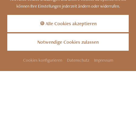
können Ihre Einstellungen jederzeit ändern oder widerrufen.
Kennen Sie unser Bergdorf?
Zu den Luxus-Chalets
🍪 Alle Cookies akzeptieren
Notwendige Cookies zulassen
Cookies konfigurieren
Datenschutz
Impressum
SITEMAP
KONTAKT
IMPRESSUM
DATENSCHUTZ
COOKIES
BARRIEREFREIHEIT
INFOS
PARTNER
DATENSCHUTZ
Dieser Inhalt ist nur