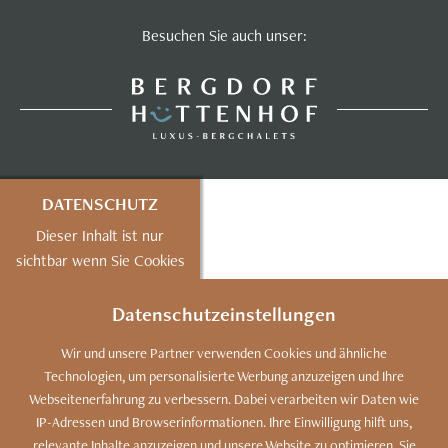
Besuchen Sie auch unser:
DATENSCHUTZ
Dieser Inhalt ist nur
sichtbar wenn Sie Cookies
von "mapbox"
akzeptieren.
Datenschutzeinstellungen
AKZEPTIEREN
Wir und unsere Partner verwenden Cookies und ähnliche
Technologien, um personalisierte Werbung anzuzeigen und Ihre
EINSTELLUNGEN
Webseitenerfahrung zu verbessern. Dabei verarbeiten wir Daten wie
IP-Adressen und Browserinformationen. Ihre Einwilligung hilft uns,
relevante Inhalte anzuzeigen und unsere Website zu optimieren. Sie