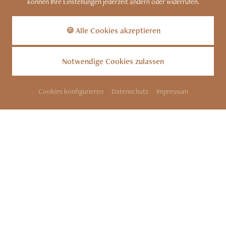
sichtbar wenn Sie Cookies
können Ihre Einstellungen jederzeit ändern oder widerrufen.
Kennen Sie unser Bergdorf?
von "mapbox"
Zu den Luxus-Chalets
akzeptieren.
🍪 Alle Cookies akzeptieren
AKZEPTIEREN
EINSTELLUNGEN
Notwendige Cookies zulassen
Cookies konfigurieren
Datenschutz
Impressum
SITEMAP
KONTAKT
IMPRESSUM
DATENSCHUTZ
COOKIES
BARRIEREFREIHEIT