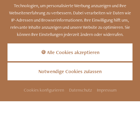
EINSTELLUNGEN
Technologien, um personalisierte Werbung anzuzeigen und Ihre
Webseitenerfahrung zu verbessern. Dabei verarbeiten wir Daten wie
IP-Adressen und Browserinformationen. Ihre Einwilligung hilft uns,
relevante Inhalte anzuzeigen und unsere Website zu optimieren. Sie
können Ihre Einstellungen jederzeit ändern oder widerrufen.
Kennen Sie unser Bergdorf?
Zu den Luxus-Chalets
🍪 Alle Cookies akzeptieren
Notwendige Cookies zulassen
Cookies konfigurieren
Datenschutz
Impressum
SITEMAP
KONTAKT
IMPRESSUM
DATENSCHUTZ
COOKIES
BARRIEREFREIHEIT
INFOS
PARTNER