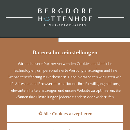
DATENSCHUTZ
Datenschutzeinstellungen
Dieser Inhalt ist nur
sichtbar wenn Sie Cookies
Wir und unsere Partner verwenden Cookies und ähnliche
von "mapbox"
Technologien, um personalisierte Werbung anzuzeigen und Ihre
akzeptieren.
Webseitenerfahrung zu verbessern. Dabei verarbeiten wir Daten wie
IP-Adressen und Browserinformationen. Ihre Einwilligung hilft uns,
AKZEPTIEREN
relevante Inhalte anzuzeigen und unsere Website zu optimieren. Sie
EINSTELLUNGEN
können Ihre Einstellungen jederzeit ändern oder widerrufen.
Kennen Sie unser Bergdorf?
Zu den Luxus-Chalets
🍪 Alle Cookies akzeptieren