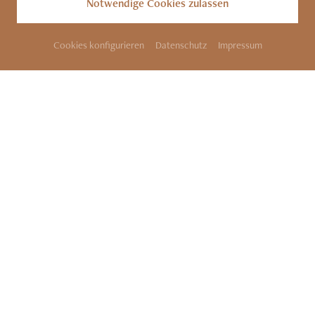
Notwendige Cookies zulassen
Cookies konfigurieren
Datenschutz
Impressum
SITEMAP
KONTAKT
IMPRESSUM
DATENSCHUTZ
COOKIES
BARRIEREFREIHEIT
INFOS
PARTNER
DATENSCHUTZ
Dieser Inhalt ist nur
sichtbar wenn Sie Cookies
von "trakklab"