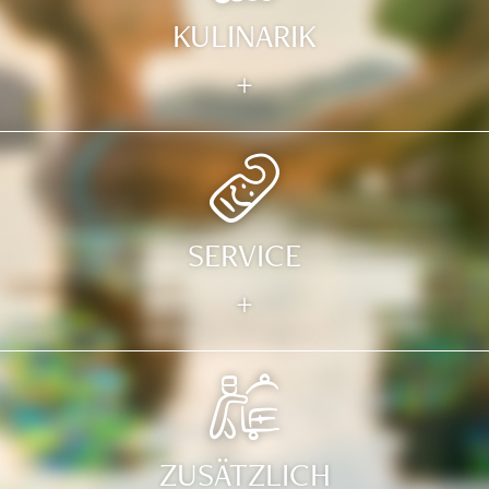
KULINARIK
+
SERVICE
+
ZUSÄTZLICH