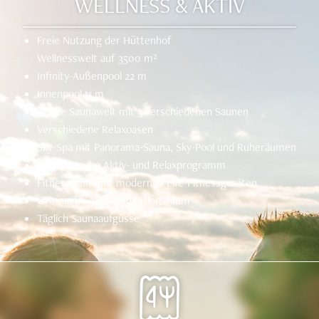
WELLNESS & AKTIV
Freie Nutzung der Hüttenhof
Wellnesswelt auf 3500 m²
Infinity-Außenpool 22 m
Innenpool 11 m
Große Saunawelt mit 5 verschiedenen Saunen
Verschiedene Relaxoasen
Sky-Spa mit Panorama-Sauna, Sky-Pool und Ruheräumen
Teilnahme am Aktiv- und Relaxprogramm
Fitnessraum mit modernen Life-Fitnessgeräten
Gymnastik- und Meditationsraum
Täglich Saunaaufgüsse