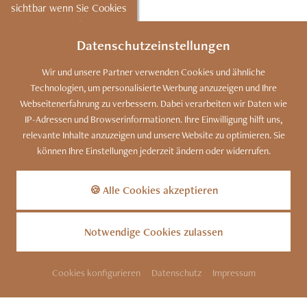
sichtbar wenn Sie Cookies
von "mapbox"
akzeptieren.
Datenschutzeinstellungen
AKZEPTIEREN
Wir und unsere Partner verwenden Cookies und ähnliche
EINSTELLUNGEN
Technologien, um personalisierte Werbung anzuzeigen und Ihre
Webseitenerfahrung zu verbessern. Dabei verarbeiten wir Daten wie
IP-Adressen und Browserinformationen. Ihre Einwilligung hilft uns,
relevante Inhalte anzuzeigen und unsere Website zu optimieren. Sie
können Ihre Einstellungen jederzeit ändern oder widerrufen.
🍪 Alle Cookies akzeptieren
Notwendige Cookies zulassen
Cookies konfigurieren
Datenschutz
Impressum
SITEMAP
KONTAKT
IMPRESSUM
DATENSCHUTZ
COOKIES
BARRIEREFREIHEIT