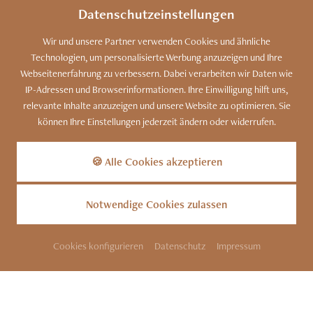
akzeptieren.
Datenschutzeinstellungen
AKZEPTIEREN
Wir und unsere Partner verwenden Cookies und ähnliche
EINSTELLUNGEN
Technologien, um personalisierte Werbung anzuzeigen und Ihre
Webseitenerfahrung zu verbessern. Dabei verarbeiten wir Daten wie
IP-Adressen und Browserinformationen. Ihre Einwilligung hilft uns,
relevante Inhalte anzuzeigen und unsere Website zu optimieren. Sie
können Ihre Einstellungen jederzeit ändern oder widerrufen.
Kennen Sie unser Bergdorf?
Zu den Luxus-Chalets
🍪 Alle Cookies akzeptieren
Notwendige Cookies zulassen
Cookies konfigurieren
Datenschutz
Impressum
SITEMAP
KONTAKT
IMPRESSUM
DATENSCHUTZ
COOKIES
BARRIEREFREIHEIT
INFOS
PARTNER