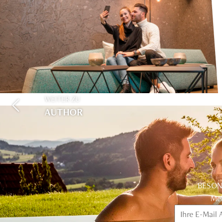
WEITER ZU
AUTHOR
BESON
Mel