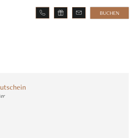
BUCHEN
E
utschein
er