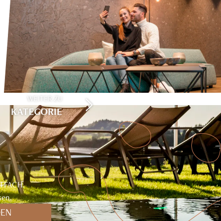
WEITER ZU
KATEGORIE
TFACH.
sen.