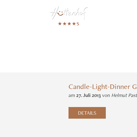
D
PRESSIONEN
Candle-Light-Dinner G
am
27
.
Juli
2013
von
Helmut Past
DETAILS