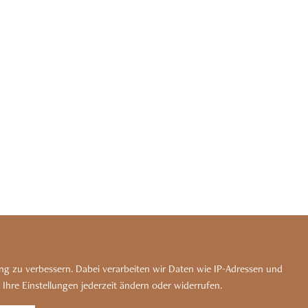
g zu verbessern. Dabei verarbeiten wir Daten wie IP-Adressen und
FREIHEIT
INFOS
PARTNER
Kennen Sie unser Bergdorf?
Zu den Luxus-Chalets
 Ihre Einstellungen jederzeit ändern oder widerrufen.