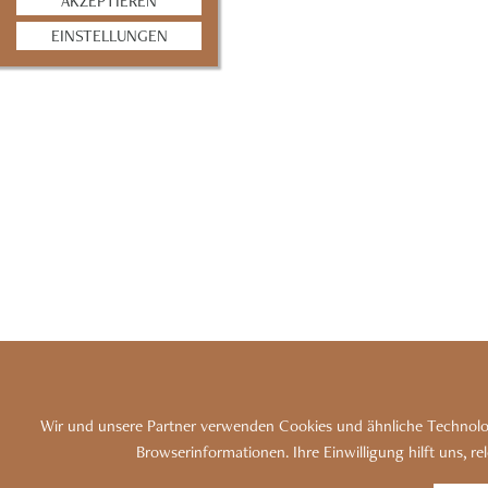
AKZEPTIEREN
EINSTELLUNGEN
Wir und unsere Partner verwenden Cookies und ähnliche Technolog
SITEMAP
KONTAKT
IMPRE
Browserinformationen. Ihre Einwilligung hilft uns, r
DATENSCHUTZ