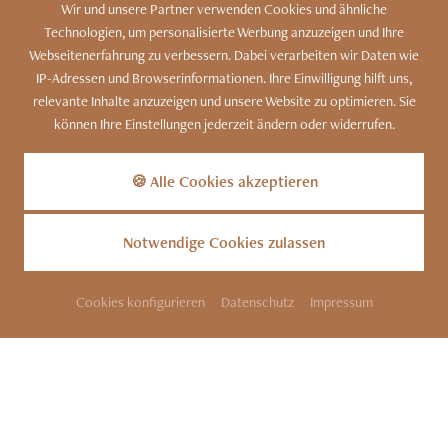
Wir und unsere Partner verwenden Cookies und ähnliche
Technologien, um personalisierte Werbung anzuzeigen und Ihre
Webseitenerfahrung zu verbessern. Dabei verarbeiten wir Daten wie
IP-Adressen und Browserinformationen. Ihre Einwilligung hilft uns,
relevante Inhalte anzuzeigen und unsere Website zu optimieren. Sie
können Ihre Einstellungen jederzeit ändern oder widerrufen.
SITEMAP
KONTAKT
IMPRESSUM
Kennen Sie unser Bergdorf?
Zu den Luxus-Chalets
DATENSCHUTZ
COOKIES
BARRIEREFREIHEIT
🍪 Alle Cookies akzeptieren
INFOS
PARTNER
Notwendige Cookies zulassen
Cookies konfigurieren
Datenschutz
Impressum
ANFRAGEN
BUCHEN
DATENSCHUTZ
Dieser Inhalt ist nur
sichtbar wenn Sie Cookies
von "trakklab"
akzeptieren.