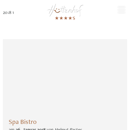
DE
2018 1
Spa Bistro
am
26
.
Januar
2018
von
Helmut Paster