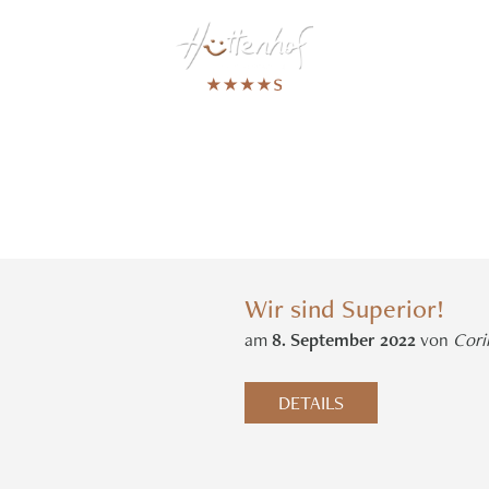
D
PRESSIONEN
Wir sind Superior!
am
8
.
September
2022
von
Cori
DETAILS