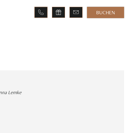
BUCHEN
E
nna Lemke