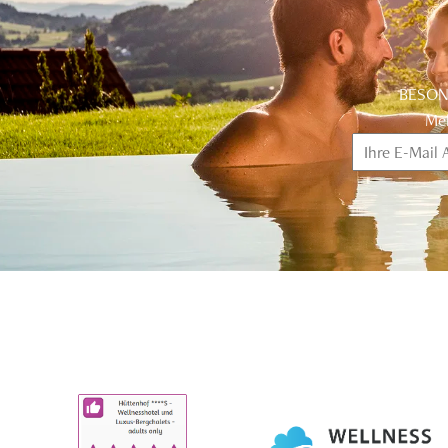
BESON
Mel