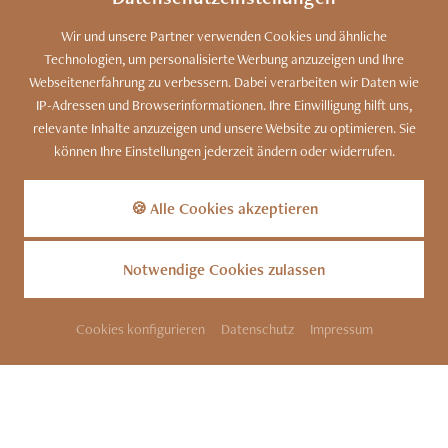
Wir und unsere Partner verwenden Cookies und ähnliche
Technologien, um personalisierte Werbung anzuzeigen und Ihre
SITEMAP
KONTAKT
IMPRESSUM
Webseitenerfahrung zu verbessern. Dabei verarbeiten wir Daten wie
IP-Adressen und Browserinformationen. Ihre Einwilligung hilft uns,
DATENSCHUTZ
COOKIES
BARRIEREFREIHEIT
relevante Inhalte anzuzeigen und unsere Website zu optimieren. Sie
können Ihre Einstellungen jederzeit ändern oder widerrufen.
INFOS
PARTNER
Kennen Sie unser Bergdorf?
Zu den Luxus-Chalets
🍪 Alle Cookies akzeptieren
Notwendige Cookies zulassen
DATENSCHUTZ
Dieser Inhalt ist nur
Cookies konfigurieren
Datenschutz
Impressum
sichtbar wenn Sie Cookies
ANFRAGEN
BUCHEN
von "trakklab"
akzeptieren.
AKZEPTIEREN
EINSTELLUNGEN