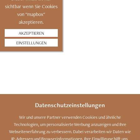
sichtbar wenn Sie Cookies
von "mapbox"
akzeptieren.
AKZEPTIEREN
EINSTELLUNGEN
Datenschutzeinstellungen
Wir und unsere Partner verwenden Cookies und ähnliche
Technologien, um personalisierte Werbung anzuzeigen und Ihre
SITEMAP
KONTAKT
IMPRESSUM
Webseitenerfahrung zu verbessern. Dabei verarbeiten wir Daten wie
IP-Adressen und Browserinformationen. Ihre Einwilligung hilft uns,