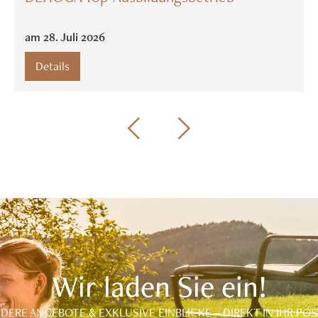
am
28
.
Juli
2026
Details
Wir laden Sie ein!
DERE ANGEBOTE & EXKLUSIVE EINBLICKE – DIREKT IN IHR POS